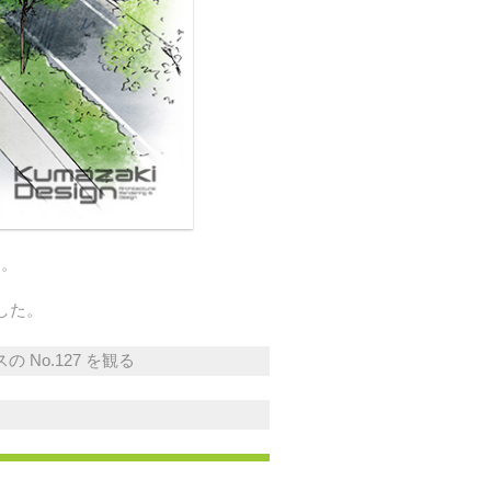
ト。
した。
 No.127 を観る