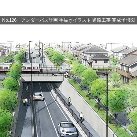
No.126 アンダーパス計画 手描きイラスト 道路工事 完成予想図