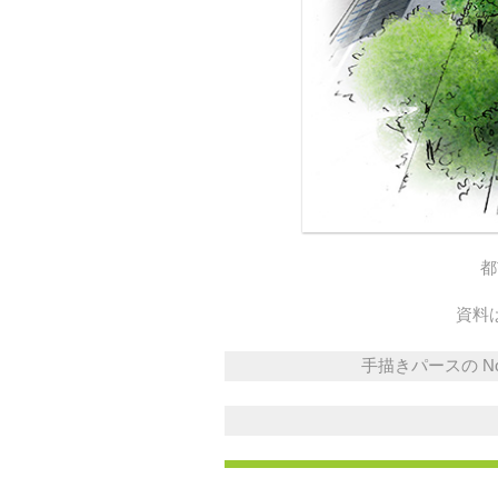
都
資料
手描きパースの No