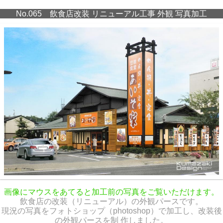
No.065 飲食店改装 リニューアル工事 外観 写真加工
画像にマウスをあてると加工前の写真をご覧いただけます。
飲食店の改装（リニューアル）の外観パースです。
現況の写真をフォトショップ（photoshop）で加工し、改装後
の外観パースを制 作しました。