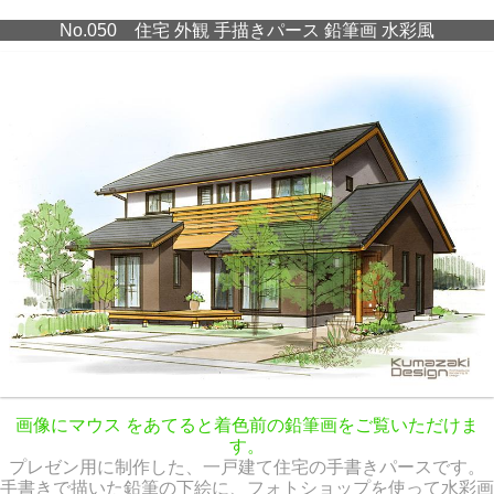
No.050 住宅 外観 手描きパース 鉛筆画 水彩風
画像にマウス をあてると着色前の鉛筆画をご覧いただけま
す。
プレゼン用に制作した、一戸建て住宅の手書きパースです。
手書きで描いた鉛筆の下絵に、フォトショップを使って水彩画